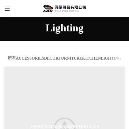
Lighting
所有
ACCESSORIES
DECOR
FURNITURE
KITCHEN
LIGHTING
VENENATIS NAM PHASELLUS
LIGHTING