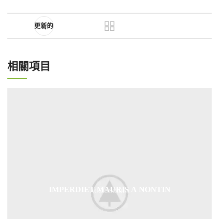
更新的
相關項目
IMPERDIET MAURIS A NONTIN
ACCESSORIES